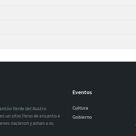
Eventos
Cultura
antón Verde del Austro
es un sitio lleno de encanto e
Gobierno
ienes nacieron y aman a su