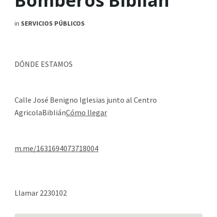
Bomberos Biblián
in
SERVICIOS PÚBLICOS
DÓNDE ESTAMOS
Calle José Benigno Iglesias junto al Centro
AgricolaBiblián
Cómo llegar
m.me/1631694073718004
Llamar 2230102