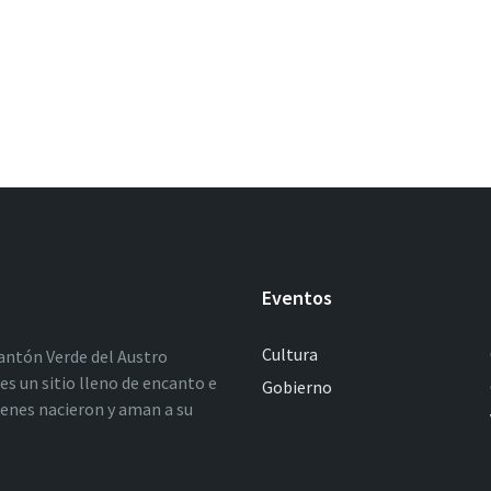
Eventos
Cultura
antón Verde del Austro
es un sitio lleno de encanto e
Gobierno
ienes nacieron y aman a su