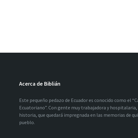
Acerca de Biblián
Este pequeño pedazo de Ecuador es conocido como el “C
Ecuatoriano”. Con gente muy trabajadora y hospitalaria, 
historia, que quedará impregnada en las memorias de qu
pueblo.