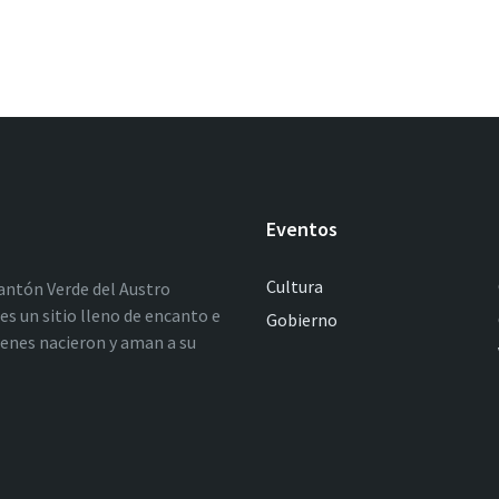
Eventos
Cultura
antón Verde del Austro
es un sitio lleno de encanto e
Gobierno
ienes nacieron y aman a su