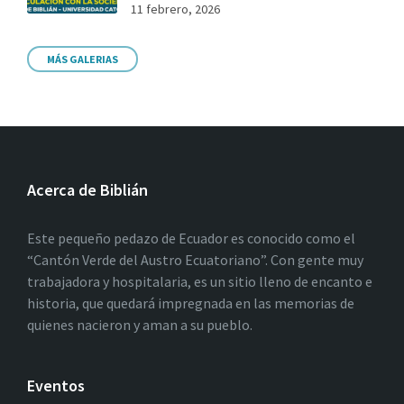
11 febrero, 2026
MÁS GALERIAS
Acerca de Biblián
Este pequeño pedazo de Ecuador es conocido como el
“Cantón Verde del Austro Ecuatoriano”. Con gente muy
trabajadora y hospitalaria, es un sitio lleno de encanto e
historia, que quedará impregnada en las memorias de
quienes nacieron y aman a su pueblo.
Eventos