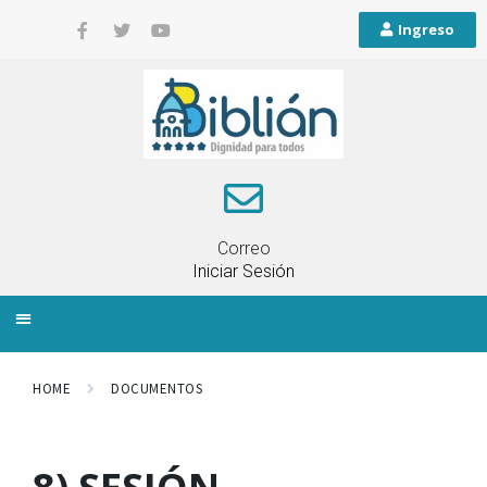
Ingreso
Correo
Iniciar Sesión
INFORMACIÓN LOCAL
PLANIFICACIÓN TERRITORIAL
QUEJAS Y RECLAMOS
HOME
DOCUMENTOS