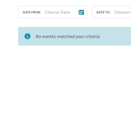
DATE FROM:
DATE TO:
No events matched your criteria