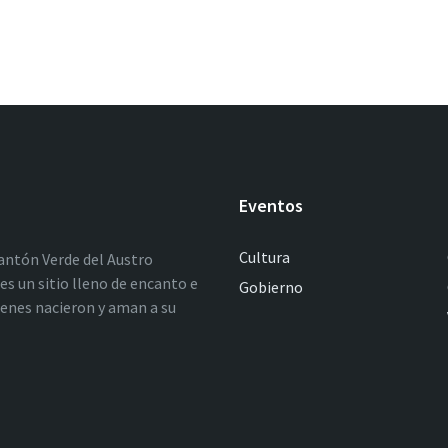
Eventos
Cultura
antón Verde del Austro
es un sitio lleno de encanto e
Gobierno
ienes nacieron y aman a su