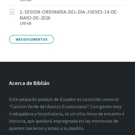
2.-SESION-ORDINARIA-DEL-DIA-JUEVES-14-DE-
MAYO-DE-2026
298 kB
MÁS DOCUMENTOS
Acerca de Biblián
Este pequeño pedazo de Ecuador es conocido como el
“Cantón Verde del Austro Ecuatoriano”. Con gente muy
trabajadora y hospitalaria, es un sitio lleno de encanto e
historia, que quedará impregnada en las memorias de
quienes nacieron y aman a su pueblo.