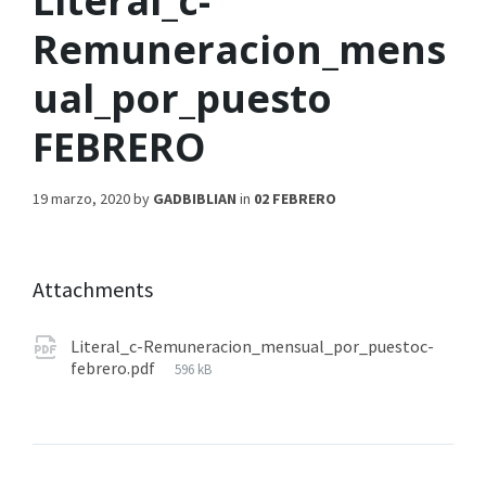
Literal_c-
Remuneracion_mens
ual_por_puesto
FEBRERO
19 marzo, 2020
by
GADBIBLIAN
in
02 FEBRERO
Attachments
Literal_c-Remuneracion_mensual_por_puestoc-
febrero.pdf
596 kB