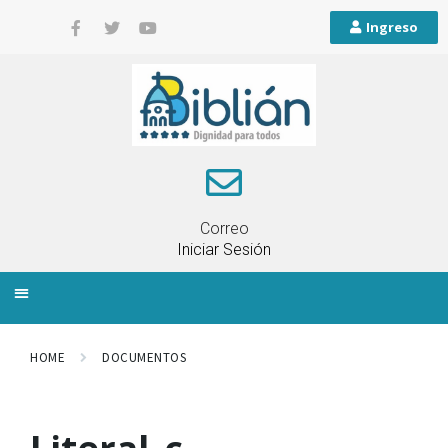
Ingreso
Correo
Iniciar Sesión
INFORMACIÓN LOCAL
PLANIFICACIÓN TERRITORIAL
QUEJAS Y RECLAMOS
HOME
DOCUMENTOS