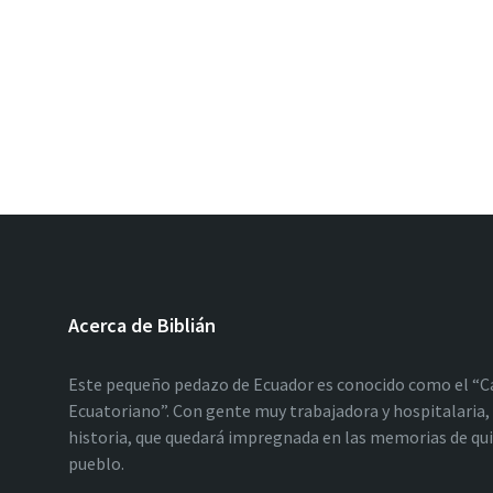
Acerca de Biblián
Este pequeño pedazo de Ecuador es conocido como el “C
Ecuatoriano”. Con gente muy trabajadora y hospitalaria, 
historia, que quedará impregnada en las memorias de qu
pueblo.