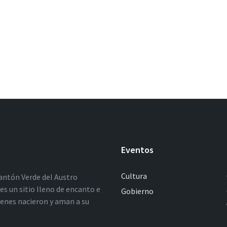
Eventos
Cultura
antón Verde del Austro
es un sitio lleno de encanto e
Gobierno
ienes nacieron y aman a su