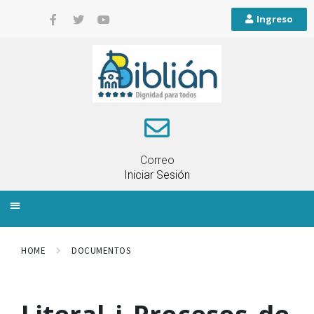
Ingreso
Correo
Iniciar Sesión
INFORMACIÓN LOCAL
PLANIFICACIÓN TERRITORIAL
QUEJAS Y RECLAMOS
HOME
DOCUMENTOS