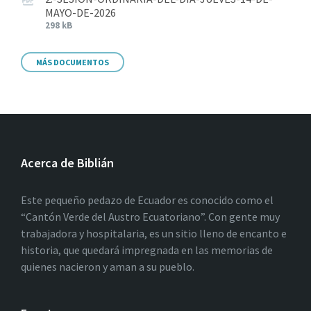
MAYO-DE-2026
298 kB
MÁS DOCUMENTOS
Acerca de Biblián
Este pequeño pedazo de Ecuador es conocido como el
“Cantón Verde del Austro Ecuatoriano”. Con gente muy
trabajadora y hospitalaria, es un sitio lleno de encanto e
historia, que quedará impregnada en las memorias de
quienes nacieron y aman a su pueblo.