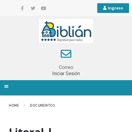
Ingreso
Correo
Iniciar Sesión
INFORMACIÓN LOCAL
PLANIFICACIÓN TERRITORIAL
QUEJAS Y RECLAMOS
HOME
DOCUMENTOS