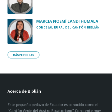
MARCIA NOEMÍ LANDI HUMALA
CONCEJAL RURAL DEL CANTÓN BIBLIÁN
MÁS PERSONAS
Acerca de Biblián
Este pequeño pedazo de Ecuador es conocido como el
“Cantón Verde del Austro Ecuatoriano”. Con gente muy