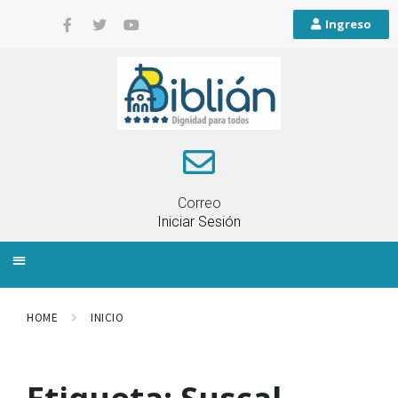
Ingreso
Correo
Iniciar Sesión
INFORMACIÓN LOCAL
PLANIFICACIÓN TERRITORIAL
QUEJAS Y RECLAMOS
HOME
INICIO