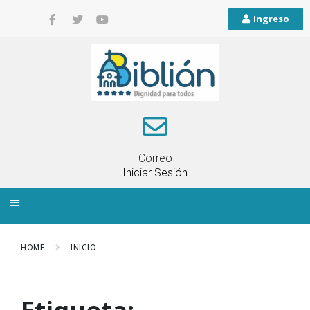
Ingreso
Correo
Iniciar Sesión
INFORMACIÓN LOCAL
PLANIFICACIÓN TERRITORIAL
QUEJAS Y RECLAMOS
HOME
INICIO