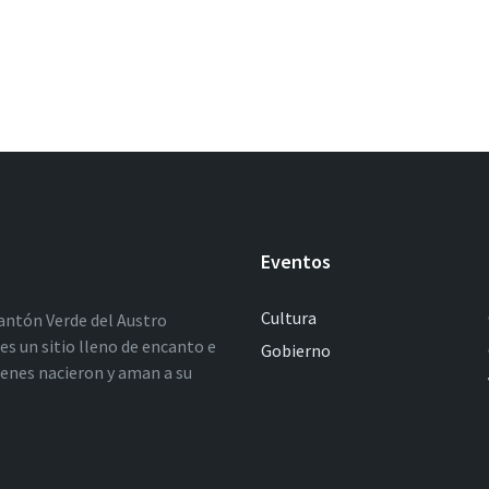
Eventos
Cultura
antón Verde del Austro
es un sitio lleno de encanto e
Gobierno
ienes nacieron y aman a su