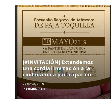
[#INVITACIÓN] Extendemos
una cordial invitación a la
ciudadanía a participar en
27 mayo, 2019
in
COMUNIDAD