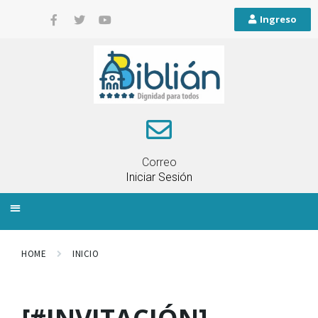
Ingreso
Correo
Iniciar Sesión
INFORMACIÓN LOCAL
PLANIFICACIÓN TERRITORIAL
QUEJAS Y RECLAMOS
HOME
INICIO