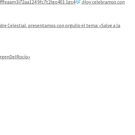
ffeaam3i72aa124 9fc7t2lgo401 1gs4
¡Hoy celebramos con
re Celestial, presentamos con orgullo el tema: «Salve a la
VirgenDelRocío»