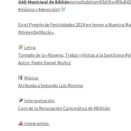
GAD Municipal de Biblián
noroeSsdptam93di3to409u842f
#música y #devoción!
En el Pregón de Festividades 2024 en honor a Nuestra Mad
#VirgenDelRocío».
Letra:
Tomado de la «Novena, Triduo y Visitas a la Santísima #
Autor: Padre Daniel Muñoz
Música:
Atribuida a Segundo Luis Moreno
Interpretación:
Coro de la Renovación Carismática de #Biblián
Integrantes: