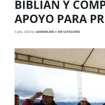
BIBLIÁN Y CO
APOYO PARA P
3 julio, 2023
by
GADBIBLIAN
in
SIN CATEGORÍA