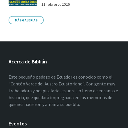
11 febrero, 2026
MÁS GALERIAS
Acerca de Biblián
Este pequeño pedazo de Ecuador es conocido como el
“Cantón Verde del Austro Ecuatoriano”. Con gente muy
trabajadora y hospitalaria, es un sitio lleno de encanto e
historia, que quedará impregnada en las memorias de
quienes nacieron y aman a su pueblo.
Eventos