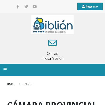
Ingreso
Correo
Iniciar Sesión
INFORMACIÓN LOCAL
PLANIFICACIÓN TERRITORIAL
QUEJAS Y RECLAMOS
HOME
INICIO