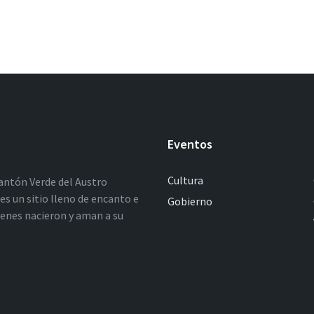
Eventos
Cultura
antón Verde del Austro
es un sitio lleno de encanto e
Gobierno
ienes nacieron y aman a su