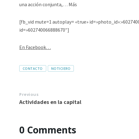
una acción conjunta,… Más
[fb_vid mute=1 autoplay= «true» id=»photo_id»:»602740
id=»602740066888670″]
En Facebook…
CONTACTO
NOTICIERO
Previous
Actividades en la capital
0 Comments