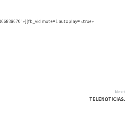
066888670″»][fb_vid mute=1 autoplay= «true»
Next
TELENOTICIAS.