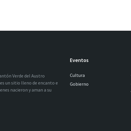
Eventos
Cultura
antón Verde del Austro
es un sitio lleno de encanto e
Gobierno
ienes nacieron y aman a su