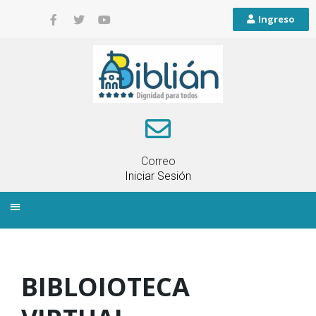
Ingreso
Correo
Iniciar Sesión
INFORMACIÓN LOCAL
PLANIFICACIÓN TERRITORIAL
QUEJAS Y RECLAMOS
BIBLOIOTECA