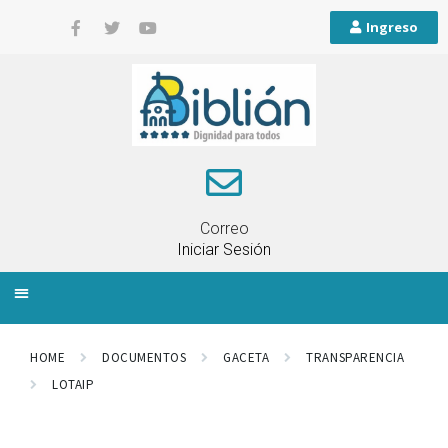
Ingreso
Correo
Iniciar Sesión
INFORMACIÓN LOCAL
PLANIFICACIÓN TERRITORIAL
QUEJAS Y RECLAMOS
HOME
DOCUMENTOS
GACETA
TRANSPARENCIA
LOTAIP