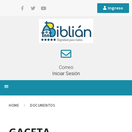
Ingreso
Correo
Iniciar Sesión
INFORMACIÓN LOCAL
PLANIFICACIÓN TERRITORIAL
QUEJAS Y RECLAMOS
HOME
DOCUMENTOS