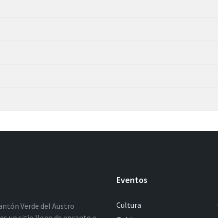
Eventos
Cultura
antón Verde del Austro
es un sitio lleno de encanto e