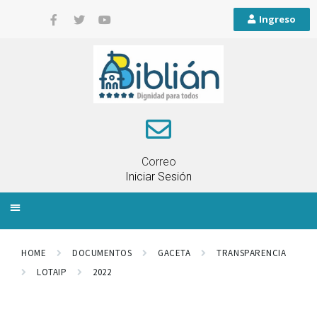
Ingreso
Correo
Iniciar Sesión
INFORMACIÓN LOCAL
PLANIFICACIÓN TERRITORIAL
QUEJAS Y RECLAMOS
HOME
DOCUMENTOS
GACETA
TRANSPARENCIA
LOTAIP
2022