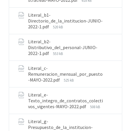
strativas-MAYO-2022.pdf
618 kB
Literal_b1-
Directorio_de_la_institucion-JUNIO-
2022-1.pdf
520 kB
Literal_b2-
Distributivo_del_personal-JUNIO-
2022-1.pdf
553 kB
Literal_c-
Remuneracion_mensual_por_puesto
-MAYO-2022.pdf
525 kB
Literal_e-
Texto_integro_de_contratos_colecti
vos_vigentes-MAYO-2022.pdf
508 kB
Literal_g-
Presupuesto_de_la_institucion-