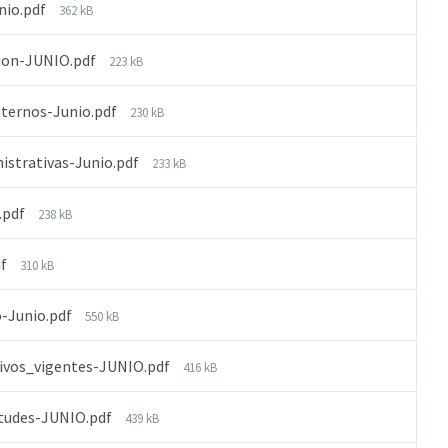
nio.pdf
362 kB
cion-JUNIO.pdf
223 kB
nternos-Junio.pdf
230 kB
istrativas-Junio.pdf
233 kB
.pdf
238 kB
df
310 kB
-Junio.pdf
550 kB
tivos_vigentes-JUNIO.pdf
416 kB
itudes-JUNIO.pdf
439 kB