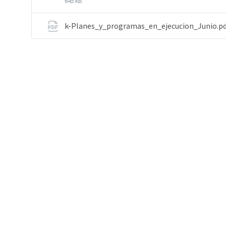
645 kB
k-Planes_y_programas_en_ejecucion_Junio.p