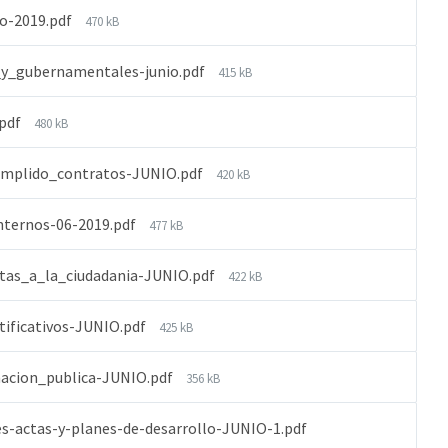
io-2019.pdf
470 kB
_y_gubernamentales-junio.pdf
415 kB
.pdf
480 kB
umplido_contratos-JUNIO.pdf
420 kB
nternos-06-2019.pdf
477 kB
tas_a_la_ciudadania-JUNIO.pdf
422 kB
tificativos-JUNIO.pdf
425 kB
macion_publica-JUNIO.pdf
356 kB
es-actas-y-planes-de-desarrollo-JUNIO-1.pdf