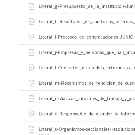
Literal_g-Presupuesto_de_la_institucion-Jun
Literal_h-Resultados_de_auditorias_internas
Literal_i-Procesos_de_contrataciones-JUNIO
Literal_j-Empresas_y_personas_que_han_inc
Literal_l-Contratos_de_credito_externos_o_i
Literal_m-Mecanismos_de_rendicion_de_cuen
Literal_n-Viaticos_informes_de_trabajo_y_jus
Literal_o-Responsable_de_atender_la_infor
Literal_s-Organismos-seccionales-resolucion