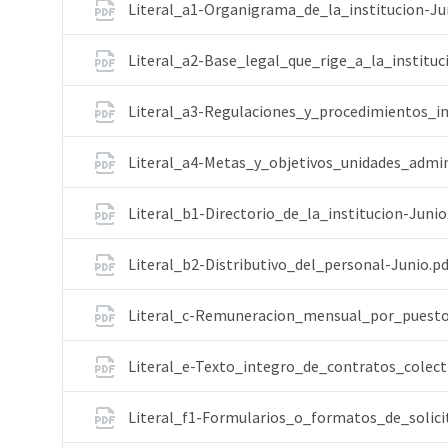
Literal_a1-Organigrama_de_la_institucion-Ju
Literal_a2-Base_legal_que_rige_a_la_institu
Literal_a3-Regulaciones_y_procedimientos_i
Literal_a4-Metas_y_objetivos_unidades_admin
Literal_b1-Directorio_de_la_institucion-Junio
Literal_b2-Distributivo_del_personal-Junio.p
Literal_c-Remuneracion_mensual_por_puesto
Literal_e-Texto_integro_de_contratos_colec
Literal_f1-Formularios_o_formatos_de_solic