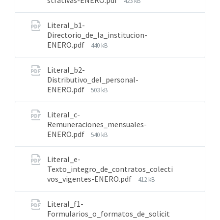
strativas-ENERO.pdf
423 kB
Literal_b1-
Directorio_de_la_institucion-
ENERO.pdf
440 kB
Literal_b2-
Distributivo_del_personal-
ENERO.pdf
503 kB
Literal_c-
Remuneraciones_mensuales-
ENERO.pdf
540 kB
Literal_e-
Texto_integro_de_contratos_colecti
vos_vigentes-ENERO.pdf
412 kB
Literal_f1-
Formularios_o_formatos_de_solicit