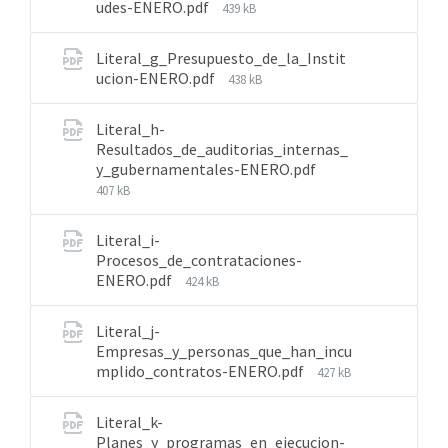
udes-ENERO.pdf
439 kB
Literal_g_Presupuesto_de_la_Instit
ucion-ENERO.pdf
438 kB
Literal_h-
Resultados_de_auditorias_internas_
y_gubernamentales-ENERO.pdf
407 kB
Literal_i-
Procesos_de_contrataciones-
ENERO.pdf
424 kB
Literal_j-
Empresas_y_personas_que_han_incu
mplido_contratos-ENERO.pdf
427 kB
Literal_k-
Planes_y_programas_en_ejecucion-