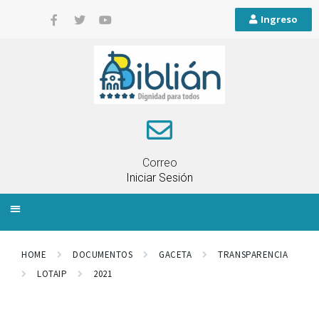
Ingreso
Correo
Iniciar Sesión
INFORMACIÓN LOCAL
PLANIFICACIÓN TERRITORIAL
QUEJAS Y RECLAMOS
HOME
DOCUMENTOS
GACETA
TRANSPARENCIA
LOTAIP
2021