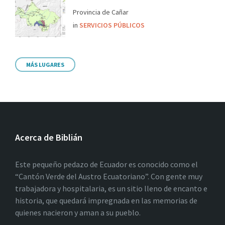
Provincia de Cañar
in
SERVICIOS PÚBLICOS
MÁS LUGARES
Acerca de Biblián
Este pequeño pedazo de Ecuador es conocido como el
“Cantón Verde del Austro Ecuatoriano”. Con gente muy
trabajadora y hospitalaria, es un sitio lleno de encanto e
historia, que quedará impregnada en las memorias de
quienes nacieron y aman a su pueblo.