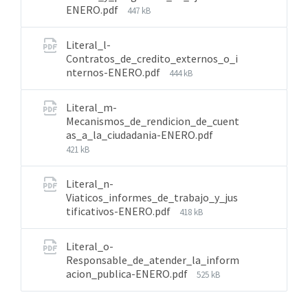
ENERO.pdf
447 kB
Literal_l-
Contratos_de_credito_externos_o_i
nternos-ENERO.pdf
444 kB
Literal_m-
Mecanismos_de_rendicion_de_cuent
as_a_la_ciudadania-ENERO.pdf
421 kB
Literal_n-
Viaticos_informes_de_trabajo_y_jus
tificativos-ENERO.pdf
418 kB
Literal_o-
Responsable_de_atender_la_inform
acion_publica-ENERO.pdf
525 kB