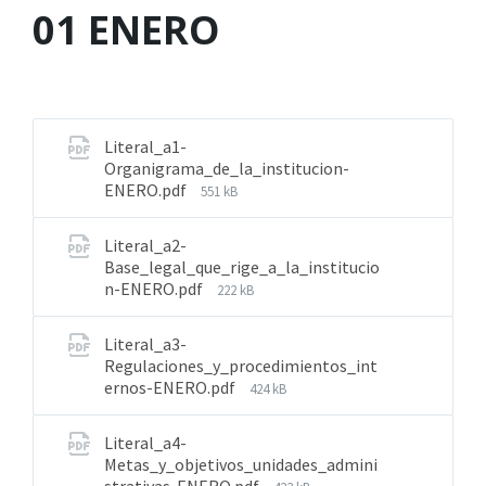
01 ENERO
Literal_a1-
Organigrama_de_la_institucion-
ENERO.pdf
551 kB
Literal_a2-
Base_legal_que_rige_a_la_institucio
n-ENERO.pdf
222 kB
Literal_a3-
Regulaciones_y_procedimientos_int
ernos-ENERO.pdf
424 kB
Literal_a4-
Metas_y_objetivos_unidades_admini