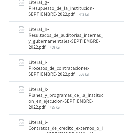
Literal_g-
Presupuesto_de_la_institucion-
SEPTIEMBRE-2022.pdf
442 kB
Literal_h-
Resultados_de_auditorias_internas_
y_gubernamentales-SEPTIEMBRE-
2022.pdf
408 kB
Literal_i-
Procesos_de_contrataciones-
SEPTIEMBRE-2022.pdf
556 kB
Literal_k-
Planes_y_programas_de_la_instituci
on_en_ejecucion-SEPTIEMBRE-
2022.pdf
485 kB
Literal_l-
Contratos_de_credito_externos_o_i