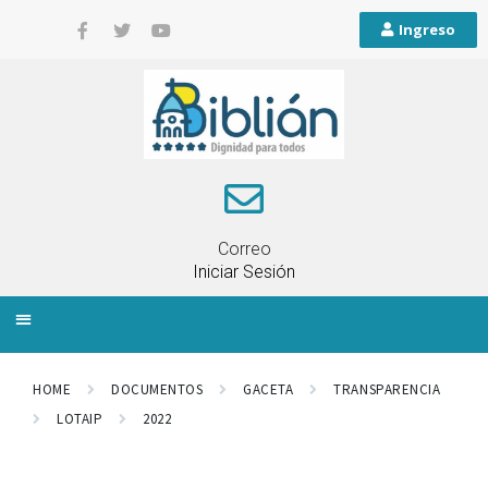
Ingreso
Correo
Iniciar Sesión
INFORMACIÓN LOCAL
PLANIFICACIÓN TERRITORIAL
QUEJAS Y RECLAMOS
HOME
DOCUMENTOS
GACETA
TRANSPARENCIA
LOTAIP
2022