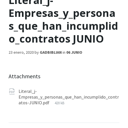
Literal_j-
Empresas_y_persona
s_que_han_incumplid
o_contratos JUNIO
23 enero, 2020
by
GADBIBLIAN
in
06 JUNIO
Attachments
Literal_j-
Empresas_y_personas_que_han_incumplido_contr
atos-JUNIO.pdf
420 kB