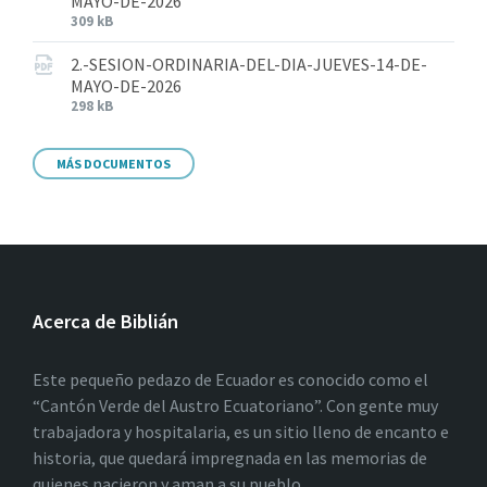
MAYO-DE-2026
309 kB
2.-SESION-ORDINARIA-DEL-DIA-JUEVES-14-DE-
MAYO-DE-2026
298 kB
MÁS DOCUMENTOS
Acerca de Biblián
Este pequeño pedazo de Ecuador es conocido como el
“Cantón Verde del Austro Ecuatoriano”. Con gente muy
trabajadora y hospitalaria, es un sitio lleno de encanto e
historia, que quedará impregnada en las memorias de
quienes nacieron y aman a su pueblo.