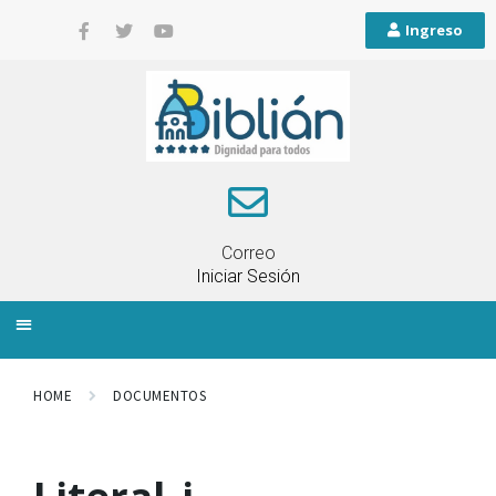
Ingreso
Correo
Iniciar Sesión
INFORMACIÓN LOCAL
PLANIFICACIÓN TERRITORIAL
QUEJAS Y RECLAMOS
HOME
DOCUMENTOS