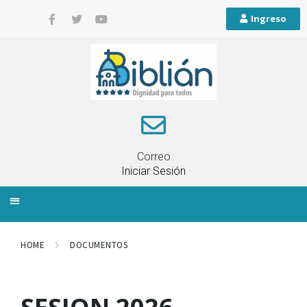
Ingreso
Correo
Iniciar Sesión
INFORMACIÓN LOCAL
PLANIFICACIÓN TERRITORIAL
QUEJAS Y RECLAMOS
HOME
DOCUMENTOS