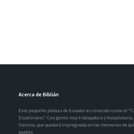
Acerca de Biblián
Este pequeño pedazo de Ecuador es conocido como el “C
Ecuatoriano”. Con gente muy trabajadora y hospitalaria, 
historia, que quedará impregnada en las memorias de qu
pueblo.