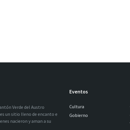
Eventos
Cultura
antón Verde del Austro
es un sitio lleno de encanto e
Gobierno
ienes nacieron y aman a su