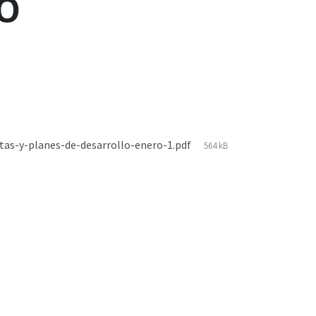
RO
tas-y-planes-de-desarrollo-enero-1.pdf
564 kB