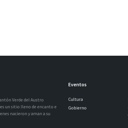
Eventos
Cultura
antón Verde del Austro
es un sitio lleno de encanto e
Gobierno
ienes nacieron y aman a su