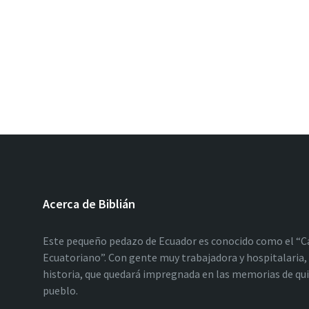
Acerca de Biblián
Este pequeño pedazo de Ecuador es conocido como el “C
Ecuatoriano”. Con gente muy trabajadora y hospitalaria, 
historia, que quedará impregnada en las memorias de qu
pueblo.