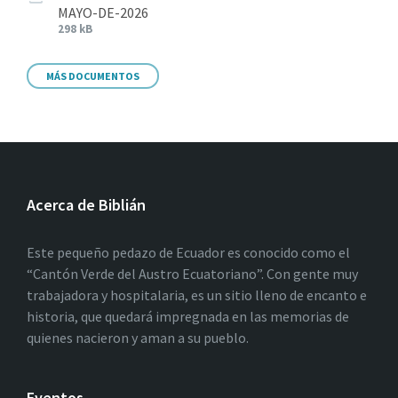
MAYO-DE-2026
298 kB
MÁS DOCUMENTOS
Acerca de Biblián
Este pequeño pedazo de Ecuador es conocido como el
“Cantón Verde del Austro Ecuatoriano”. Con gente muy
trabajadora y hospitalaria, es un sitio lleno de encanto e
historia, que quedará impregnada en las memorias de
quienes nacieron y aman a su pueblo.
Eventos