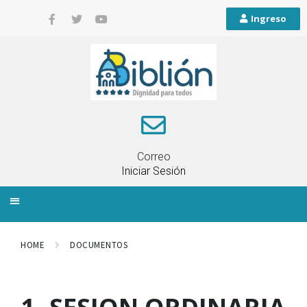
Ingreso
Correo
Iniciar Sesión
INFORMACIÓN LOCAL
PLANIFICACIÓN TERRITORIAL
QUEJAS Y RECLAMOS
HOME
DOCUMENTOS