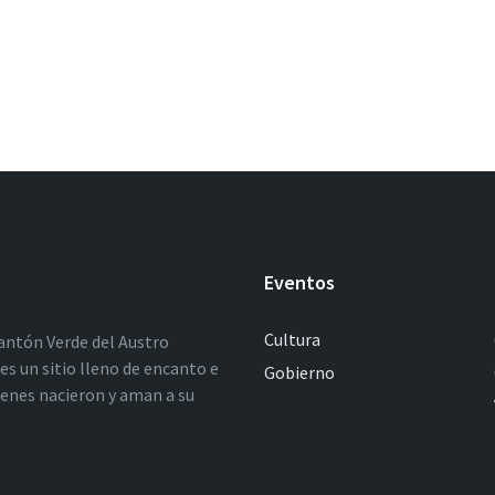
Eventos
Cultura
antón Verde del Austro
es un sitio lleno de encanto e
Gobierno
ienes nacieron y aman a su