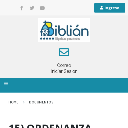
Ingreso
Correo
Iniciar Sesión
INFORMACIÓN LOCAL
PLANIFICACIÓN TERRITORIAL
QUEJAS Y RECLAMOS
HOME
DOCUMENTOS