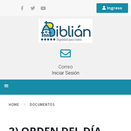
Ingreso
Correo
Iniciar Sesión
INFORMACIÓN LOCAL
PLANIFICACIÓN TERRITORIAL
QUEJAS Y RECLAMOS
HOME
DOCUMENTOS