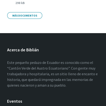
298 kB
MÁS DOCUMENTOS
Acerca de Biblián
Este pequeño pedazo de Ecuador es conocido como el
“Cantón Verde del Austro Ecuatoriano”. Con gente muy
trabajadora y hospitalaria, es un sitio lleno de encanto e
historia, que quedará impregnada en las memorias de
quienes nacieron y aman a su pueblo.
Eventos