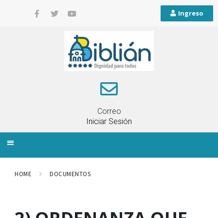
Ingreso
Correo
Iniciar Sesión
INFORMACIÓN LOCAL
PLANIFICACIÓN TERRITORIAL
QUEJAS Y RECLAMOS
HOME
DOCUMENTOS