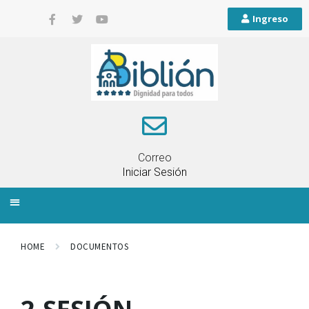
Ingreso
Correo
Iniciar Sesión
INFORMACIÓN LOCAL
PLANIFICACIÓN TERRITORIAL
QUEJAS Y RECLAMOS
HOME
DOCUMENTOS