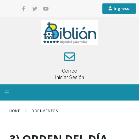
Ingreso
Correo
Iniciar Sesión
INFORMACIÓN LOCAL
PLANIFICACIÓN TERRITORIAL
QUEJAS Y RECLAMOS
HOME
DOCUMENTOS