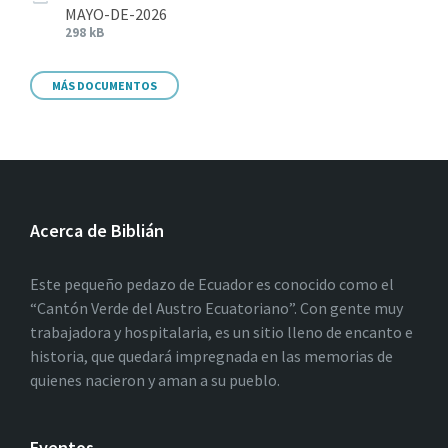
MAYO-DE-2026
298 kB
MÁS DOCUMENTOS
Acerca de Biblián
Este pequeño pedazo de Ecuador es conocido como el
“Cantón Verde del Austro Ecuatoriano”. Con gente muy
trabajadora y hospitalaria, es un sitio lleno de encanto e
historia, que quedará impregnada en las memorias de
quienes nacieron y aman a su pueblo.
Eventos