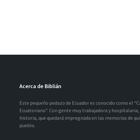
Acerca de Biblián
Este pequeño pedazo de Ecuador es conocido como el “C
Ecuatoriano”. Con gente muy trabajadora y hospitalaria, 
historia, que quedará impregnada en las memorias de qu
pueblo.