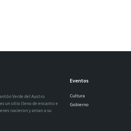
Eventos
Cultura
antón Verde del Austro
es un sitio lleno de encanto e
Gobierno
ienes nacieron y aman a su