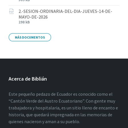
2.-SESION-ORDINARIA-DEL-DIA-JUEVES-14-DE-
MAYO-DE-2026
298 kB
MÁS DOCUMENTOS
Acerca de Biblián
Este pequeño pedazo de Ecuador es conocido como el
“Cantón Verde del Austro Ecuatoriano”. Con gente muy
trabajadora y hospitalaria, es un sitio lleno de encanto e
historia, que quedará impregnada en las memorias de
quienes nacieron y aman a su pueblo.