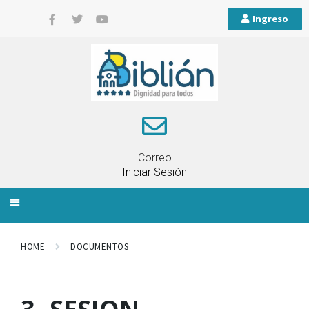
Ingreso
Correo
Iniciar Sesión
INFORMACIÓN LOCAL
PLANIFICACIÓN TERRITORIAL
QUEJAS Y RECLAMOS
HOME
DOCUMENTOS