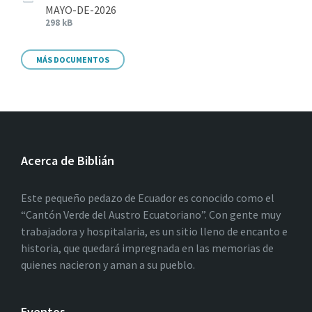
MAYO-DE-2026
298 kB
MÁS DOCUMENTOS
Acerca de Biblián
Este pequeño pedazo de Ecuador es conocido como el
“Cantón Verde del Austro Ecuatoriano”. Con gente muy
trabajadora y hospitalaria, es un sitio lleno de encanto e
historia, que quedará impregnada en las memorias de
quienes nacieron y aman a su pueblo.
Eventos