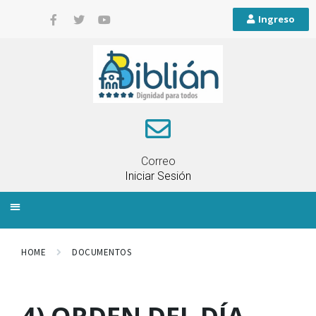
Ingreso
Correo
Iniciar Sesión
INFORMACIÓN LOCAL
PLANIFICACIÓN TERRITORIAL
QUEJAS Y RECLAMOS
HOME
DOCUMENTOS