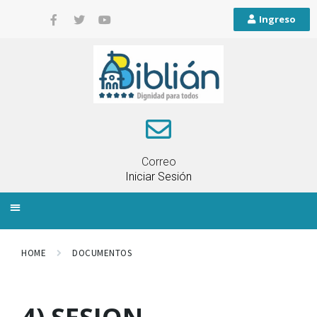
Ingreso
Correo
Iniciar Sesión
INFORMACIÓN LOCAL
PLANIFICACIÓN TERRITORIAL
QUEJAS Y RECLAMOS
HOME
DOCUMENTOS