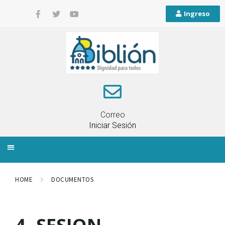
Ingreso
Correo
Iniciar Sesión
INFORMACIÓN LOCAL
PLANIFICACIÓN TERRITORIAL
QUEJAS Y RECLAMOS
HOME
DOCUMENTOS