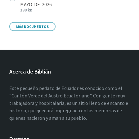
MAYO-DE-2026
298 kB
MÁS DOCUMENTOS
Acerca de Biblián
Este pequeño pedazo de Ecuador es conocido como el
“Cantón Verde del Austro Ecuatoriano”. Con gente muy
trabajadora y hospitalaria, es un sitio lleno de encanto e
historia, que quedará impregnada en las memorias de
quienes nacieron y aman a su pueblo.
Eventos