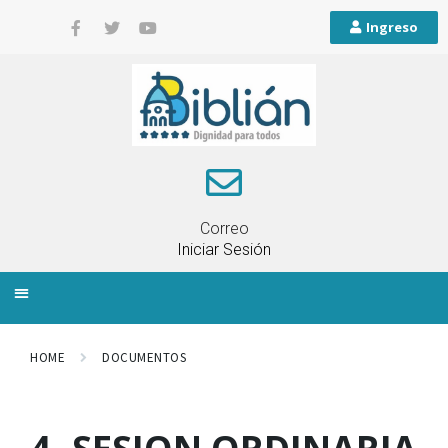
Ingreso
Correo
Iniciar Sesión
INFORMACIÓN LOCAL
PLANIFICACIÓN TERRITORIAL
QUEJAS Y RECLAMOS
HOME
DOCUMENTOS