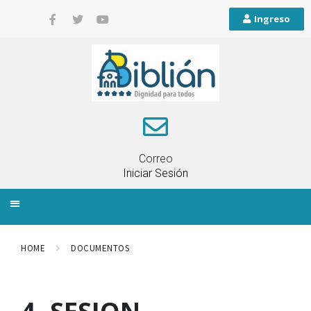
Ingreso
Correo
Iniciar Sesión
INFORMACIÓN LOCAL
PLANIFICACIÓN TERRITORIAL
QUEJAS Y RECLAMOS
HOME
DOCUMENTOS