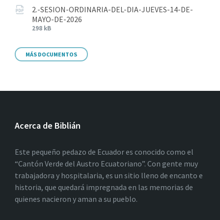
2.-SESION-ORDINARIA-DEL-DIA-JUEVES-14-DE-
MAYO-DE-2026
298 kB
MÁS DOCUMENTOS
Acerca de Biblián
Este pequeño pedazo de Ecuador es conocido como el
“Cantón Verde del Austro Ecuatoriano”. Con gente muy
trabajadora y hospitalaria, es un sitio lleno de encanto e
historia, que quedará impregnada en las memorias de
quienes nacieron y aman a su pueblo.