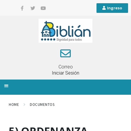
Ingreso
Correo
Iniciar Sesión
INFORMACIÓN LOCAL
PLANIFICACIÓN TERRITORIAL
QUEJAS Y RECLAMOS
HOME
DOCUMENTOS