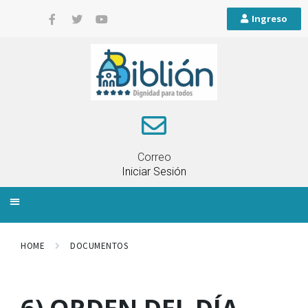
Ingreso
Correo
Iniciar Sesión
INFORMACIÓN LOCAL
PLANIFICACIÓN TERRITORIAL
QUEJAS Y RECLAMOS
HOME
DOCUMENTOS