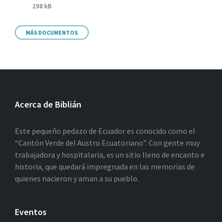
298 kB
MÁS DOCUMENTOS
Acerca de Biblián
Este pequeño pedazo de Ecuador es conocido como el
“Cantón Verde del Austro Ecuatoriano”. Con gente muy
trabajadora y hospitalaria, es un sitio lleno de encanto e
historia, que quedará impregnada en las memorias de
quienes nacieron y aman a su pueblo.
Eventos