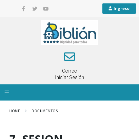
Ingreso
Correo
Iniciar Sesión
INFORMACIÓN LOCAL
PLANIFICACIÓN TERRITORIAL
QUEJAS Y RECLAMOS
HOME
DOCUMENTOS