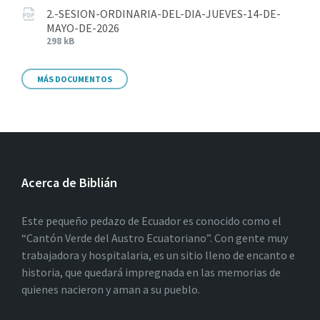
2.-SESION-ORDINARIA-DEL-DIA-JUEVES-14-DE-
MAYO-DE-2026
298 kB
MÁS DOCUMENTOS
Acerca de Biblián
Este pequeño pedazo de Ecuador es conocido como el
“Cantón Verde del Austro Ecuatoriano”. Con gente muy
trabajadora y hospitalaria, es un sitio lleno de encanto e
historia, que quedará impregnada en las memorias de
quienes nacieron y aman a su pueblo.